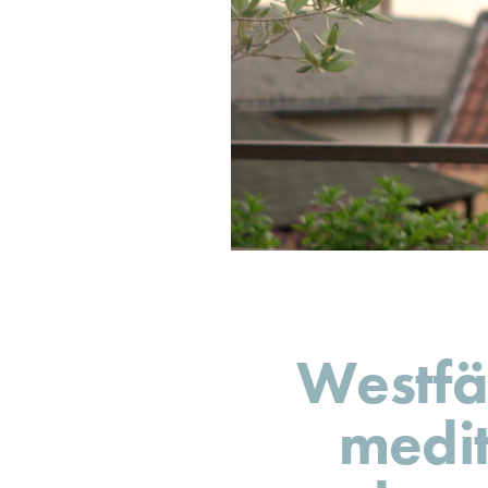
Westfä
medit