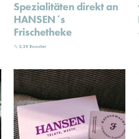
Spezialitäten direkt an
HANSEN´s
Frischetheke
2,2K Besucher