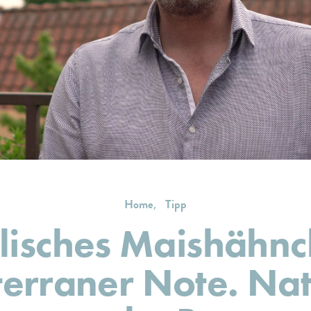
Home
Tipp
lisches Maishähnc
erraner Note. Nat