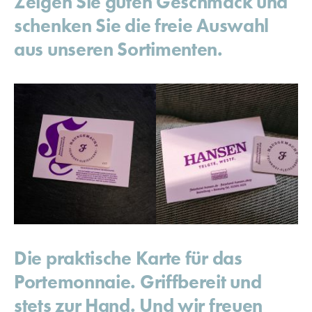
Zeigen Sie guten Geschmack und
schenken Sie die freie Auswahl
aus unseren Sortimenten.
Die praktische Karte für das
Portemonnaie. Griffbereit und
stets zur Hand. Und wir freuen