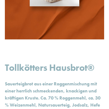
Tollkötters Hausbrot®
Sauerteigbrot aus einer Roggenmischung mit
einer herrlich schmeckenden, knackigen und
kräftigen Kruste. Ca. 70 % Roggenmehl, ca. 30
% Weizenmehl, Natursauerteig, Jodsalz, Hefe