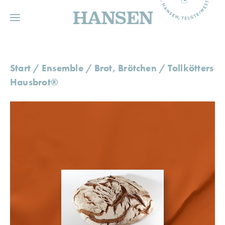
HANSEN
Start
/
Ensemble
/
Brot, Brötchen
/ Tollkötters
Hausbrot®