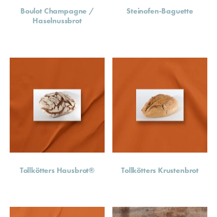
Boulot Champagne /
Steinofen-Baguette
Haselnussbrot
Tollkötters Hausbrot®
Tollkötters Krustenbrot