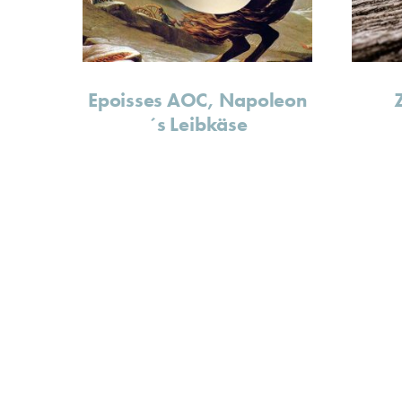
Epoisses AOC, Napoleon
´s Leibkäse