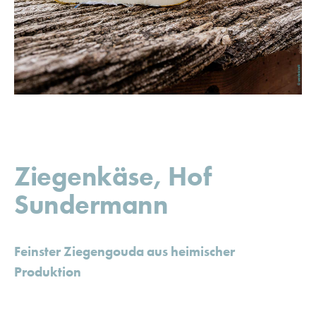
Ziegenkäse, Hof
Sundermann
Feinster Ziegengouda aus heimischer
Produktion