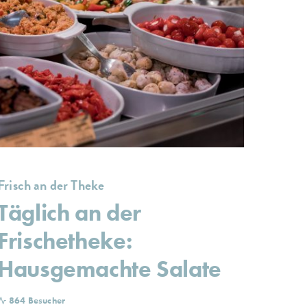
Frisch an der Theke
Täglich an der
Frischetheke:
Hausgemachte Salate
864 Besucher