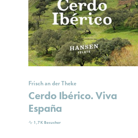
Frisch an der Theke
Cerdo Ibérico. Viva
España
1,7K Besucher