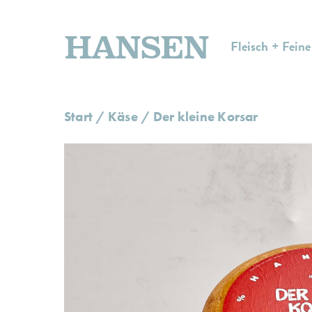
HANSEN
Fleisch + Feine
Start
/
Käse
/ Der kleine Korsar