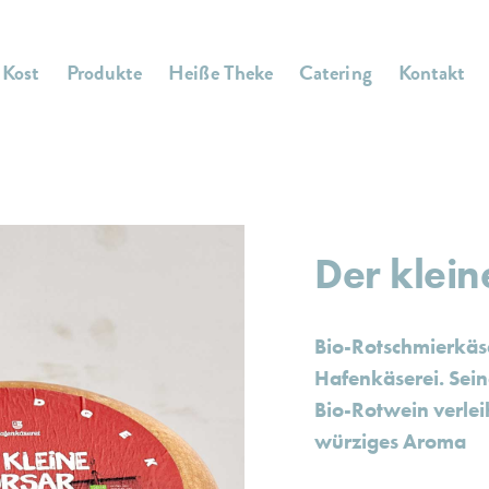
 Kost
Produkte
Heiße Theke
Catering
Kontakt
Der klein
Bio-Rotschmierkäs
Hafenkäserei. Sein
Bio-Rotwein verlei
würziges Aroma