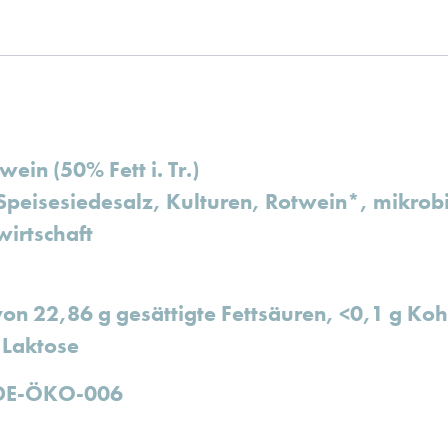
ein (50% Fett i. Tr.)
Speisesiedesalz, Kulturen, Rotwein*, mikrobi
wirtschaft
von 22,86 g gesättigte Fettsäuren, <0,1 g Ko
 Laktose
: DE-ÖKO-006