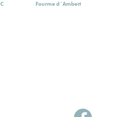
OC
Fourme d´Ambert
n