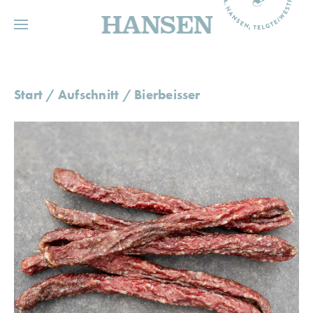
HANSEN
Start
/
Aufschnitt
/ Bierbeisser